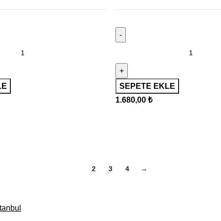
LE
SEPETE EKLE
1.680,00
₺
1
2
3
4
→
tanbul