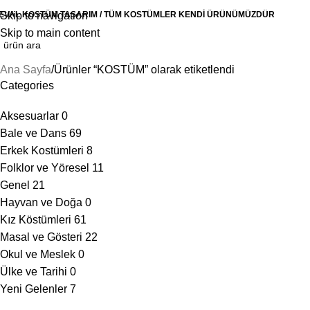
EVAL KOSTÜM TASARIM / TÜM KOSTÜMLER KENDİ ÜRÜNÜMÜZDÜR
Skip to navigation
Skip to main content
Ana Sayfa
Ürünler “KOSTÜM” olarak etiketlendi
Categories
Aksesuarlar
0
Bale ve Dans
69
Erkek Kostümleri
8
Folklor ve Yöresel
11
Genel
21
Hayvan ve Doğa
0
Kız Köstümleri
61
Masal ve Gösteri
22
Okul ve Meslek
0
Ülke ve Tarihi
0
Yeni Gelenler
7