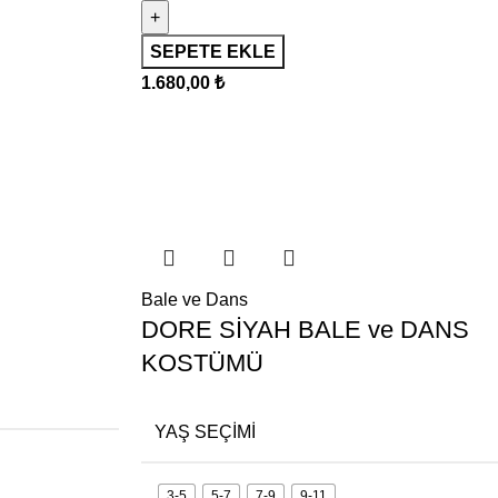
SEPETE EKLE
1.680,00
₺
Bale ve Dans
DORE SİYAH BALE ve DANS
KOSTÜMÜ
YAŞ SEÇIMI
3-5
5-7
7-9
9-11