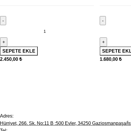
SEPETE EKLE
SEPETE EK
2.450,00
₺
1.680,00
₺
Adres:
Hürriyet, 266. Sk. No:11 B :500 Evler, 34250 Gaziosmanpaşa/İs
Tel: