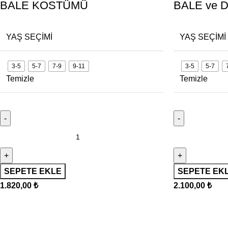
BALE KOSTÜMÜ
BALE ve
YAŞ SEÇIMI
YAŞ SEÇIMI
3-5
5-7
7-9
9-11
3-5
5-7
Temizle
Temizle
SEPETE EKLE
SEPETE EK
1.820,00
₺
2.100,00
₺