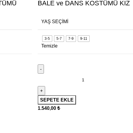
STÜMÜ
BALE ve DANS KOSTÜMÜ KIZ
YAŞ SEÇIMI
3-5
5-7
7-9
9-11
Temizle
SEPETE EKLE
1.540,00
₺