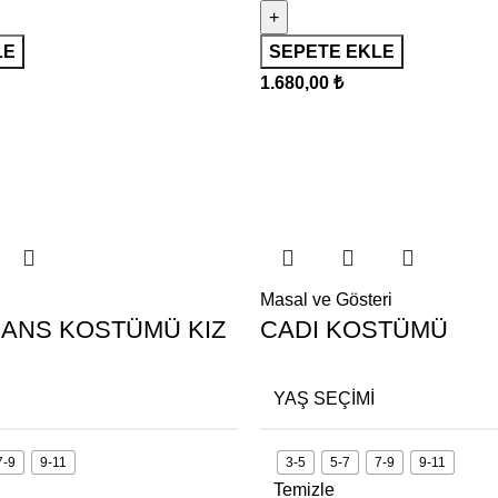
LE
SEPETE EKLE
1.680,00
₺
Masal ve Gösteri
DANS KOSTÜMÜ KIZ
CADI KOSTÜMÜ
YAŞ SEÇIMI
7-9
9-11
3-5
5-7
7-9
9-11
Temizle