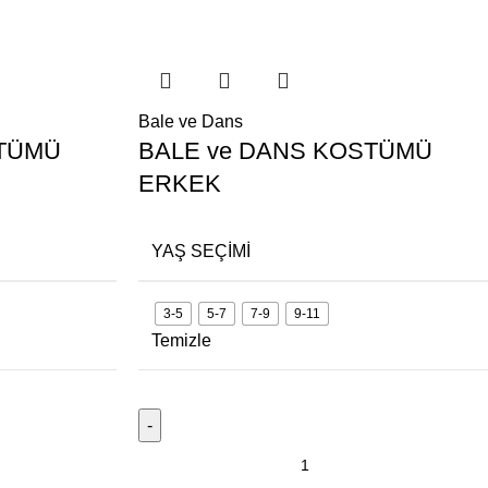
Bale ve Dans
STÜMÜ
BALE ve DANS KOSTÜMÜ
ERKEK
YAŞ SEÇIMI
3-5
5-7
7-9
9-11
Temizle