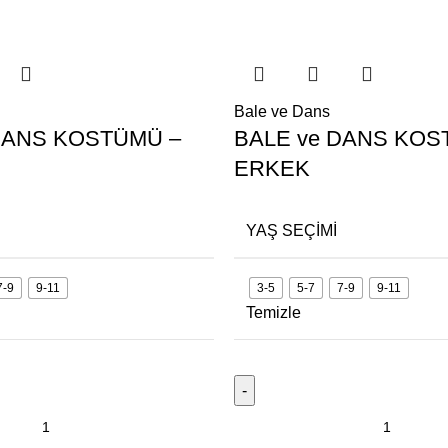
Bale ve Dans
DANS KOSTÜMÜ –
BALE ve DANS KO
ERKEK
YAŞ SEÇIMI
7-9
9-11
3-5
5-7
7-9
9-11
Temizle