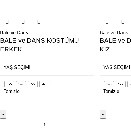
Bale ve Dans
Bale ve Dans
BALE ve DANS KOSTÜMÜ –
BALE ve 
ERKEK
KIZ
YAŞ SEÇIMI
YAŞ SEÇIMI
3-5
5-7
7-9
9-11
3-5
5-7
Temizle
Temizle