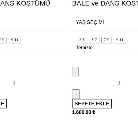
 DANS KOSTÜMÜ
BALE ve DANS KO
YAŞ SEÇIMI
7-9
9-11
3-5
5-7
7-9
9-11
Temizle
LE
SEPETE EKLE
1.680,00
₺