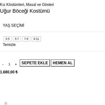
Kız Köstümleri
,
Masal ve Gösteri
Uğur Böceği Kostümü
YAŞ SEÇIMI
3-5
5-7
7-9
9-11
Temizle
SEPETE EKLE
HEMEN AL
1.680,00
₺