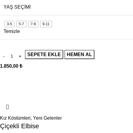
YAŞ SEÇIMI
3-5
5-7
7-9
9-11
Temizle
SEPETE EKLE
HEMEN AL
1.850,00
₺
Kız Köstümleri
,
Yeni Gelenler
Çiçekli Elbise