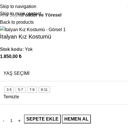
Skip to navigation
Skip to main content
Ana Sayfa
Folklor ve Yöresel
Back to products
İtalyan Kız Kostumü
Stok kodu:
Yok
1.850,00
₺
YAŞ SEÇIMI
3-5
5-7
7-9
9-11
Temizle
SEPETE EKLE
HEMEN AL