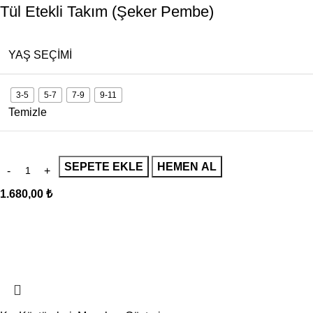
Tül Etekli Takım (Şeker Pembe)
YAŞ SEÇIMI
3-5
5-7
7-9
9-11
Temizle
SEPETE EKLE
HEMEN AL
1.680,00
₺