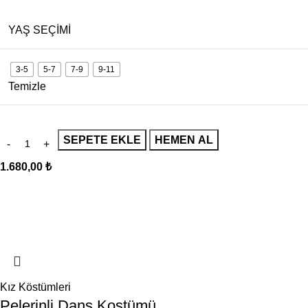
YAŞ SEÇIMI
3-5
5-7
7-9
9-11
Temizle
SEPETE EKLE
HEMEN AL
1.680,00
₺
Kız Köstümleri
Pelerinli Dans Kostümü