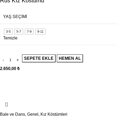
Rus Kız Kostumü
YAŞ SEÇIMI
3-5
5-7
7-9
9-11
Temizle
SEPETE EKLE
HEMEN AL
2.650,00
₺
Bale ve Dans
,
Genel
,
Kız Köstümleri