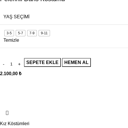
YAŞ SEÇIMI
3-5
5-7
7-9
9-11
Temizle
SEPETE EKLE
HEMEN AL
2.100,00
₺
Kız Köstümleri