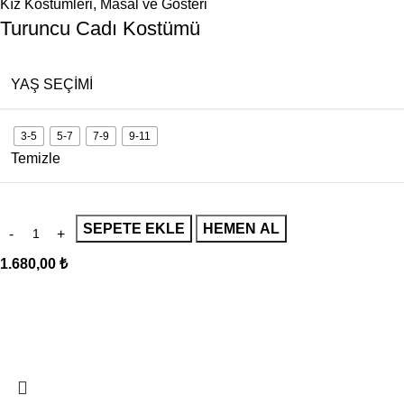
Kız Köstümleri
,
Masal ve Gösteri
Turuncu Cadı Kostümü
YAŞ SEÇIMI
3-5
5-7
7-9
9-11
Temizle
SEPETE EKLE
HEMEN AL
1.680,00
₺