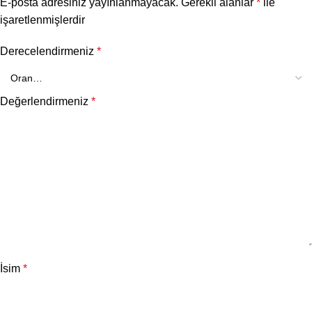
E-posta adresiniz yayınlanmayacak.
Gerekli alanlar
*
ile
işaretlenmişlerdir
Derecelendirmeniz
*
Değerlendirmeniz
*
İsim
*