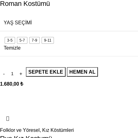
Roman Kostümü
YAŞ SEÇIMI
3-5
5-7
7-9
9-11
Temizle
SEPETE EKLE
HEMEN AL
1.680,00
₺
Folklor ve Yöresel
,
Kız Köstümleri