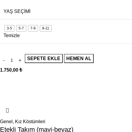
YAŞ SEÇIMI
3-5
5-7
7-9
9-11
Temizle
SEPETE EKLE
HEMEN AL
1.750,00
₺
Genel
,
Kız Köstümleri
Etekli Takım (mavi-beyaz)