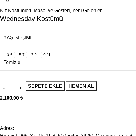
Kız Köstümleri
,
Masal ve Gösteri
,
Yeni Gelenler
Wednesday Kostümü
YAŞ SEÇIMI
3-5
5-7
7-9
9-11
Temizle
SEPETE EKLE
HEMEN AL
2.100,00
₺
Adres:
Hürriyet, 266. Sk. No:11 B :500 Evler, 34250 Gaziosmanpaşa/