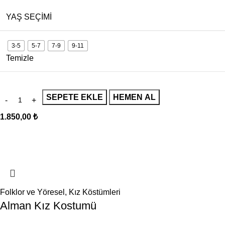
YAŞ SEÇIMI
3-5
5-7
7-9
9-11
Temizle
SEPETE EKLE
HEMEN AL
1.850,00
₺
Folklor ve Yöresel
,
Kız Köstümleri
Alman Kız Kostumü