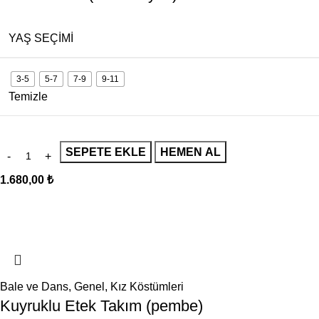
YAŞ SEÇIMI
3-5
5-7
7-9
9-11
Temizle
SEPETE EKLE
HEMEN AL
1.680,00
₺
Bale ve Dans
,
Genel
,
Kız Köstümleri
Kuyruklu Etek Takım (pembe)